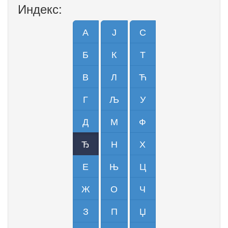
Индекс:
А
Ј
С
Б
К
Т
В
Л
Ћ
Г
Љ
У
Д
М
Ф
Ђ
Н
Х
Е
Њ
Ц
Ж
О
Ч
З
П
Џ